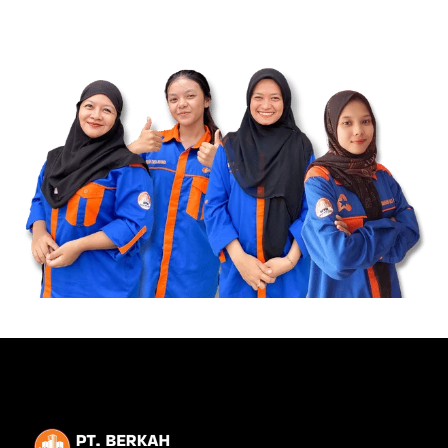
Dapatkan Penawaran Terbaik untuk
Lantai SPC Hari ini!
Toko Bangunan Bintang Anugrah Pekanbaru siap memberikan
harga spesial untuk setiap pembelian SPC- Flooring. Pesan
sekarang dan nikmati penawaran menarik untuk wilayah
Pekanbaru & Sumatera Barat.
Dapatkan Penawaran Sekarang