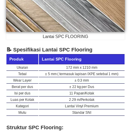
Lantai SPC FLOORING
📝 Spesifikasi Lantai SPC Flooring
Produk
Lantai SPC Flooring
Ukuran
172 mm x 1210 mm
Tebal
± 5 mm ( termasuk lapisan IXPE setebal 1 mm)
Wear Layer
± 0.3 mm
Berat per dus
± 22 kg per Dus
Isi per dus
11 Papan/Kotak
Luas per Kotak
2.29 m/Perkotak
Kategori
Lantai Vinyl Premium
Mutu
Standar SNI
Struktur SPC Flooring: