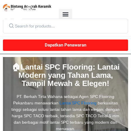
Tentang Kami
Survey Konsumen
Dapatkan Penawaran
🏠Lantai SPC Flooring: Lantai
Modern yang Tahan Lama,
Tampil Mewah & Elegen!
PT. Berkah Tirta Wahana sebagai Agen SPC Flooring
Pekanbaru menawarkan
Lantai SPC Flooring
berkualitas
tinggi sebagai solusi lantai tahan lama dan elegan, dengan
harga SPC TACO terbaik, tersedia SPC TACO Tebal 5 mm
dan berbagai motif lantai SPC terbaru yang modern dan
menawan.